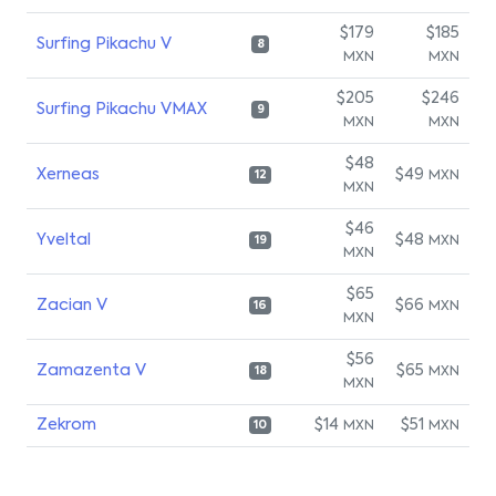
$179
$185
Surfing Pikachu V
8
MXN
MXN
$205
$246
Surfing Pikachu VMAX
9
MXN
MXN
$48
Xerneas
$49
MXN
12
MXN
$46
Yveltal
$48
MXN
19
MXN
$65
Zacian V
$66
MXN
16
MXN
$56
Zamazenta V
$65
MXN
18
MXN
Zekrom
$14
$51
MXN
MXN
10