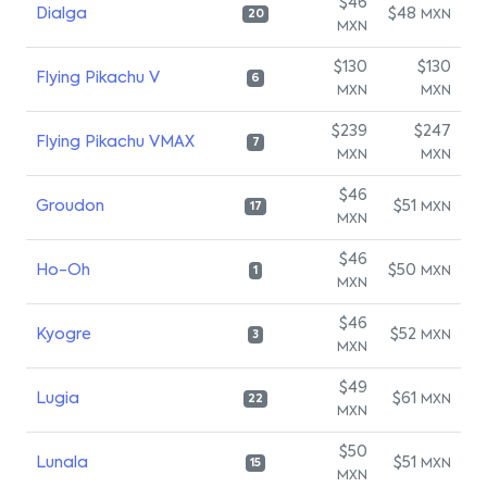
$46
Dialga
$48
MXN
20
MXN
$130
$130
Flying Pikachu V
6
MXN
MXN
$239
$247
Flying Pikachu VMAX
7
MXN
MXN
$46
Groudon
$51
MXN
17
MXN
$46
Ho-Oh
$50
MXN
1
MXN
$46
Kyogre
$52
MXN
3
MXN
$49
Lugia
$61
MXN
22
MXN
$50
Lunala
$51
MXN
15
MXN