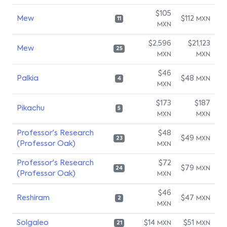
$105
Mew
$112
MXN
11
MXN
$2,596
$21,123
Mew
25
MXN
MXN
$46
Palkia
$48
MXN
4
MXN
$173
$187
Pikachu
5
MXN
MXN
Professor's Research
$48
$49
MXN
23
(Professor Oak)
MXN
Professor's Research
$72
$79
MXN
24
(Professor Oak)
MXN
$46
Reshiram
$47
MXN
2
MXN
Solgaleo
$14
$51
MXN
MXN
21