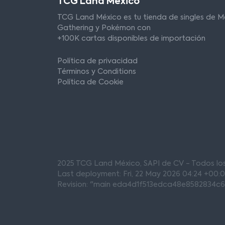
TCG Land México
TCG Land México es tu tienda de singles de M
Gathering y Pokémon con
+100K cartas disponibles de importación
Política de privacidad
Términos y Conditions
Política de Cookie
2025 TCG Land México, SAPI de CV - Todos l
Last deployment: Fri, 22 May 2026 04:24 +00:
Revision: "main eda4d1f513edca48e8582834c