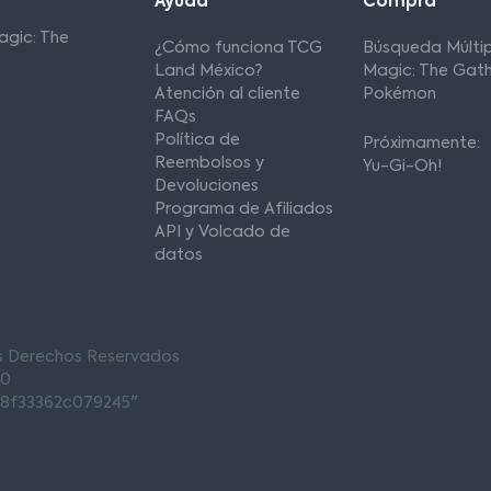
Ayuda
Compra
agic: The
¿Cómo funciona TCG
Búsqueda Múltip
Land México?
Magic: The Gath
Atención al cliente
Pokémon
FAQs
Política de
Próximamente:
Reembolsos y
Yu-Gi-Oh!
Devoluciones
Programa de Afiliados
API y Volcado de
datos
os Derechos Reservados
00
68f33362c079245"