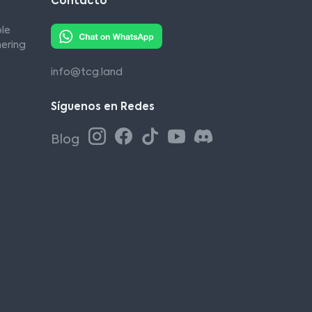
Contacto
le
ering
info@tcg.land
Síguenos en Redes
Blog