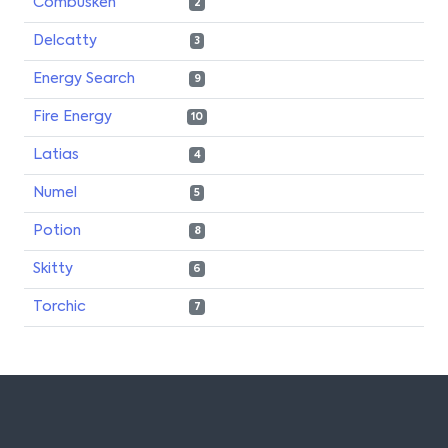
Combusken
2
Delcatty
3
Energy Search
9
Fire Energy
10
Latias
4
Numel
5
Potion
8
Skitty
6
Torchic
7