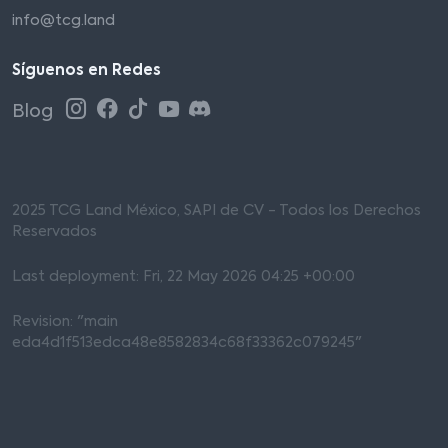
info@tcg.land
Síguenos en Redes
Blog
2025 TCG Land México, SAPI de CV - Todos los Derechos
Reservados
Last deployment: Fri, 22 May 2026 04:25 +00:00
Revision: "main
eda4d1f513edca48e8582834c68f33362c079245"