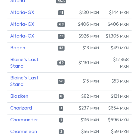
Altaria
40A
Altaria-GX
$130
$144
MXN
MXN
41
Altaria-GX
$406
$406
MXN
MXN
68
Altaria-GX
$926
$1,305
MXN
MXN
72
Bagon
$13
$49
MXN
MXN
42
Blaine's Last
$12,368
$1,161
MXN
69
Stand
MXN
Blaine's Last
$15
$53
MXN
MXN
58
Stand
Blaziken
$82
$121
MXN
MXN
6
Charizard
$237
$654
MXN
MXN
3
Charmander
$116
$696
MXN
MXN
1
Charmeleon
$56
$59
MXN
MXN
2