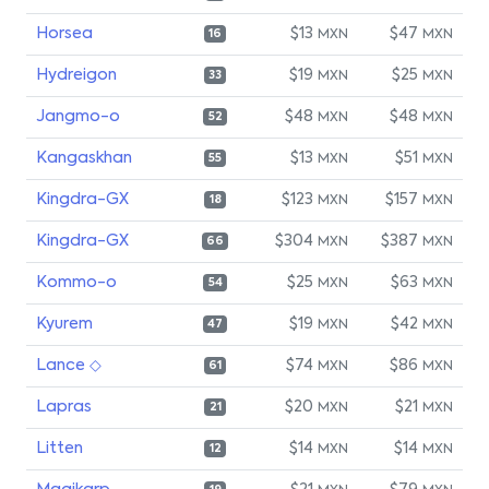
Horsea
$13
$47
MXN
MXN
16
Hydreigon
$19
$25
MXN
MXN
33
Jangmo-o
$48
$48
MXN
MXN
52
Kangaskhan
$13
$51
MXN
MXN
55
Kingdra-GX
$123
$157
MXN
MXN
18
Kingdra-GX
$304
$387
MXN
MXN
66
Kommo-o
$25
$63
MXN
MXN
54
Kyurem
$19
$42
MXN
MXN
47
Lance ◇
$74
$86
MXN
MXN
61
Lapras
$20
$21
MXN
MXN
21
Litten
$14
$14
MXN
MXN
12