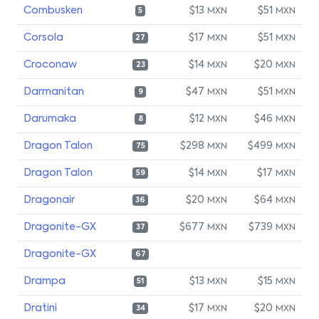
Combusken
$13
$51
MXN
MXN
5
Corsola
$17
$51
MXN
MXN
27
Croconaw
$14
$20
MXN
MXN
23
Darmanitan
$47
$51
MXN
MXN
9
Darumaka
$12
$46
MXN
MXN
8
Dragon Talon
$298
$499
MXN
MXN
75
Dragon Talon
$14
$17
MXN
MXN
59
Dragonair
$20
$64
MXN
MXN
36
Dragonite-GX
$677
$739
MXN
MXN
37
Dragonite-GX
67
Drampa
$13
$15
MXN
MXN
51
Dratini
$17
$20
MXN
MXN
34