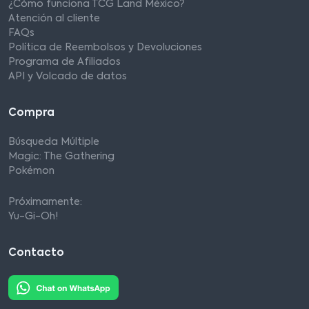
¿Cómo funciona TCG Land México?
Atención al cliente
FAQs
Política de Reembolsos y Devoluciones
Programa de Afiliados
API y Volcado de datos
Compra
Búsqueda Múltiple
Magic: The Gathering
Pokémon
Próximamente:
Yu-Gi-Oh!
Contacto