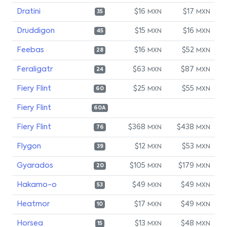
Dratini
$16
$17
MXN
MXN
35
Druddigon
$15
$16
MXN
MXN
45
Feebas
$16
$52
MXN
MXN
28
Feraligatr
$63
$87
MXN
MXN
24
Fiery Flint
$25
$55
MXN
MXN
60
Fiery Flint
60A
Fiery Flint
$368
$438
MXN
MXN
76
Flygon
$12
$53
MXN
MXN
39
Gyarados
$105
$179
MXN
MXN
20
Hakamo-o
$49
$49
MXN
MXN
53
Heatmor
$17
$49
MXN
MXN
10
Horsea
$13
$48
MXN
MXN
15