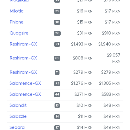
Magikarp
$21
$79
MXN
MXN
19
Milotic
$16
$17
MXN
MXN
29
Phione
$15
$17
MXN
MXN
30
Quagsire
$31
$910
MXN
MXN
26
Reshiram-GX
$1,493
$1,940
MXN
MXN
71
$9,057
Reshiram-GX
$808
MXN
65
MXN
Reshiram-GX
$279
$279
MXN
MXN
11
Salamence-GX
$1,276
$1,305
MXN
MXN
73
Salamence-GX
$271
$583
MXN
MXN
44
Salandit
$10
$48
MXN
MXN
13
Salazzle
$11
$49
MXN
MXN
14
Seadra
$14
$49
MXN
MXN
17