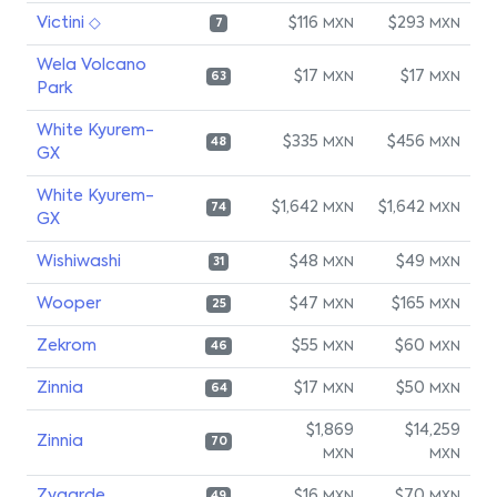
Victini ◇
$116
$293
MXN
MXN
7
Wela Volcano
$17
$17
MXN
MXN
63
Park
White Kyurem-
$335
$456
MXN
MXN
48
GX
White Kyurem-
$1,642
$1,642
MXN
MXN
74
GX
Wishiwashi
$48
$49
MXN
MXN
31
Wooper
$47
$165
MXN
MXN
25
Zekrom
$55
$60
MXN
MXN
46
Zinnia
$17
$50
MXN
MXN
64
$1,869
$14,259
Zinnia
70
MXN
MXN
Zygarde
$16
$70
49