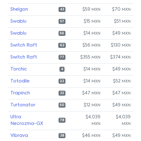
Shelgon
$59
$70
MXN
MXN
43
Swablu
$15
$51
MXN
MXN
57
Swablu
$14
$49
MXN
MXN
56
Switch Raft
$56
$130
MXN
MXN
62
Switch Raft
$355
$374
MXN
MXN
77
Torchic
$14
$49
MXN
MXN
4
Totodile
$14
$52
MXN
MXN
22
Trapinch
$47
$47
MXN
MXN
32
Turtonator
$12
$49
MXN
MXN
50
Ultra
$4,039
$4,039
78
Necrozma-GX
MXN
MXN
Vibrava
$46
$49
MXN
MXN
38