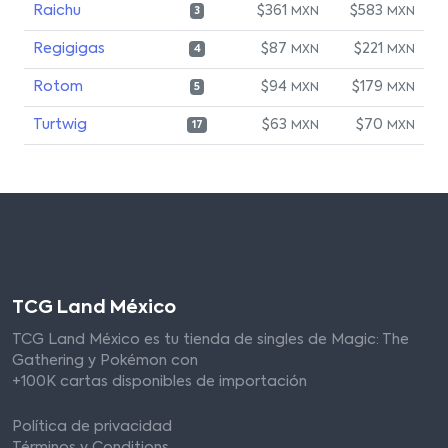
Raichu
$361
$583
MXN
MXN
3
Regigigas
$87
$221
MXN
MXN
4
Rotom
$94
$179
MXN
MXN
5
Turtwig
$63
$70
MXN
MXN
17
TCG Land México
TCG Land México es tu tienda de singles de Magic: The
Gathering y Pokémon con
+100K cartas disponibles de importación
Política de privacidad