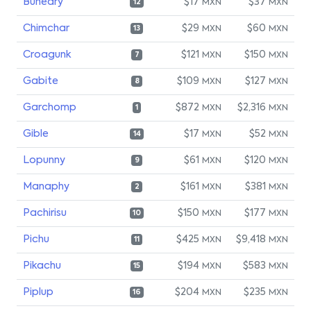
Buneary
$17
$37
MXN
MXN
12
Chimchar
$29
$60
MXN
MXN
13
Croagunk
$121
$150
MXN
MXN
7
Gabite
$109
$127
MXN
MXN
8
Garchomp
$872
$2,316
MXN
MXN
1
Gible
$17
$52
MXN
MXN
14
Lopunny
$61
$120
MXN
MXN
9
Manaphy
$161
$381
MXN
MXN
2
Pachirisu
$150
$177
MXN
MXN
10
Pichu
$425
$9,418
MXN
MXN
11
Pikachu
$194
$583
MXN
MXN
15
Piplup
$204
$235
MXN
MXN
16