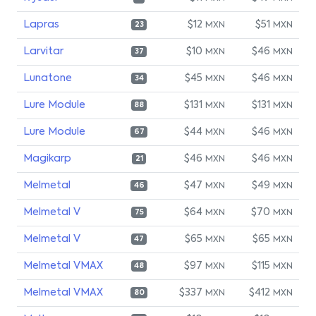
Lapras
$12
$51
MXN
MXN
23
Larvitar
$10
$46
MXN
MXN
37
Lunatone
$45
$46
MXN
MXN
34
Lure Module
$131
$131
MXN
MXN
88
Lure Module
$44
$46
MXN
MXN
67
Magikarp
$46
$46
MXN
MXN
21
Melmetal
$47
$49
MXN
MXN
46
Melmetal V
$64
$70
MXN
MXN
75
Melmetal V
$65
$65
MXN
MXN
47
Melmetal VMAX
$97
$115
MXN
MXN
48
Melmetal VMAX
$337
$412
MXN
MXN
80