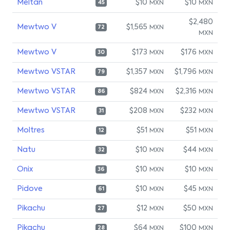
Meltan
$10
$10
MXN
MXN
45
$2,480
Mewtwo V
$1,565
MXN
72
MXN
Mewtwo V
$173
$176
MXN
MXN
30
Mewtwo VSTAR
$1,357
$1,796
MXN
MXN
79
Mewtwo VSTAR
$824
$2,316
MXN
MXN
86
Mewtwo VSTAR
$208
$232
MXN
MXN
31
Moltres
$51
$51
MXN
MXN
12
Natu
$10
$44
MXN
MXN
32
Onix
$10
$10
MXN
MXN
36
Pidove
$10
$45
MXN
MXN
61
Pikachu
$12
$50
MXN
MXN
27
Pikachu
$64
$100
MXN
MXN
28