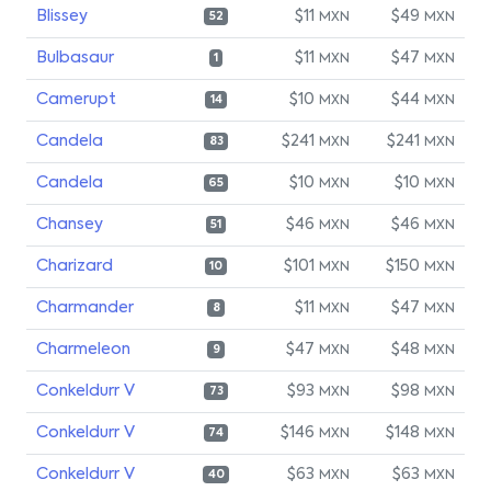
Blissey
$11
$49
MXN
MXN
52
Bulbasaur
$11
$47
MXN
MXN
1
Camerupt
$10
$44
MXN
MXN
14
Candela
$241
$241
MXN
MXN
83
Candela
$10
$10
MXN
MXN
65
Chansey
$46
$46
MXN
MXN
51
Charizard
$101
$150
MXN
MXN
10
Charmander
$11
$47
MXN
MXN
8
Charmeleon
$47
$48
MXN
MXN
9
Conkeldurr V
$93
$98
MXN
MXN
73
Conkeldurr V
$146
$148
MXN
MXN
74
Conkeldurr V
$63
$63
MXN
MXN
40