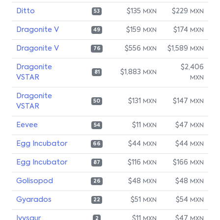
Ditto
$135
$229
MXN
MXN
53
Dragonite V
$159
$174
MXN
MXN
49
Dragonite V
$556
$1,589
MXN
MXN
76
Dragonite
$2,406
$1,883
MXN
81
VSTAR
MXN
Dragonite
$131
$147
MXN
MXN
50
VSTAR
Eevee
$11
$47
MXN
MXN
54
Egg Incubator
$44
$44
MXN
MXN
66
Egg Incubator
$116
$166
MXN
MXN
87
Golisopod
$48
$48
MXN
MXN
26
Gyarados
$51
$54
MXN
MXN
22
Ivysaur
$11
$47
MXN
MXN
2