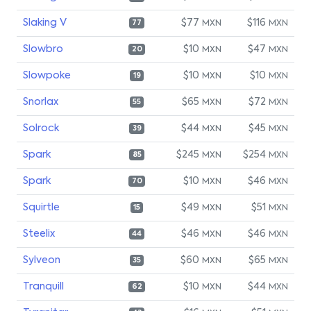
Slaking V
$77
$116
MXN
MXN
77
Slowbro
$10
$47
MXN
MXN
20
Slowpoke
$10
$10
MXN
MXN
19
Snorlax
$65
$72
MXN
MXN
55
Solrock
$44
$45
MXN
MXN
39
Spark
$245
$254
MXN
MXN
85
Spark
$10
$46
MXN
MXN
70
Squirtle
$49
$51
MXN
MXN
15
Steelix
$46
$46
MXN
MXN
44
Sylveon
$60
$65
MXN
MXN
35
Tranquill
$10
$44
MXN
MXN
62