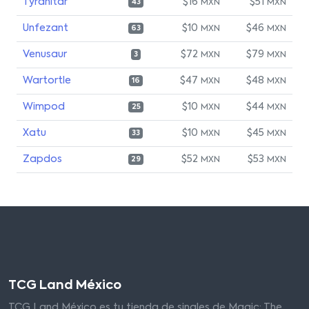
Tyranitar
$16
$51
MXN
MXN
43
Unfezant
$10
$46
MXN
MXN
63
Venusaur
$72
$79
MXN
MXN
3
Wartortle
$47
$48
MXN
MXN
16
Wimpod
$10
$44
MXN
MXN
25
Xatu
$10
$45
MXN
MXN
33
Zapdos
$52
$53
MXN
MXN
29
TCG Land México
TCG Land México es tu tienda de singles de Magic: The