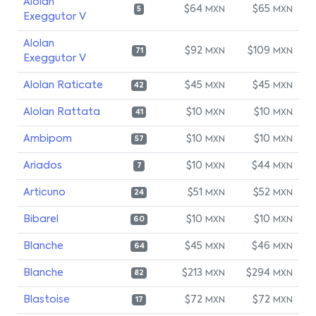
Alolan
$64
$65
MXN
MXN
5
Exeggutor V
Alolan
$92
$109
MXN
MXN
71
Exeggutor V
Alolan Raticate
$45
$45
MXN
MXN
42
Alolan Rattata
$10
$10
MXN
MXN
41
Ambipom
$10
$10
MXN
MXN
57
Ariados
$10
$44
MXN
MXN
7
Articuno
$51
$52
MXN
MXN
24
Bibarel
$10
$10
MXN
MXN
60
Blanche
$45
$46
MXN
MXN
64
Blanche
$213
$294
MXN
MXN
82
Blastoise
$72
$72
MXN
MXN
17