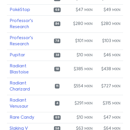
PokéStop
$47
$49
MXN
MXN
68
Professor's
$280
$280
MXN
MXN
84
Research
Professor's
$101
$103
MXN
MXN
78
Research
Pupitar
$10
$46
MXN
MXN
38
Radiant
$385
$438
MXN
MXN
18
Blastoise
Radiant
$554
$727
MXN
MXN
11
Charizard
Radiant
$291
$315
MXN
MXN
4
Venusaur
Rare Candy
$10
$47
MXN
MXN
69
Slaking V
$63
$64
MXN
MXN
58