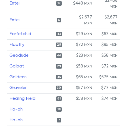
$2,458
Entei
$448
MXN
17
MXN
$2,677
$2,677
Entei
6
MXN
MXN
Farfetch'd
$29
$63
MXN
MXN
43
Flaaffy
$72
$95
MXN
MXN
28
Geodude
$23
$58
MXN
MXN
44
Golbat
$58
$72
MXN
MXN
29
Goldeen
$65
$575
MXN
MXN
45
Graveler
$57
$77
MXN
MXN
30
Healing Field
$58
$74
MXN
MXN
61
Ho-oh
18
Ho-oh
7