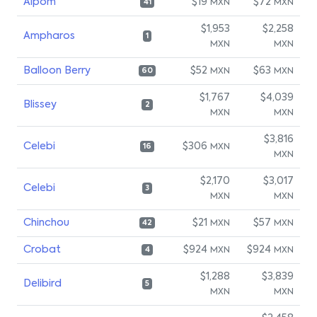
Aipom
$19
$72
MXN
MXN
41
$1,953
$2,258
Ampharos
1
MXN
MXN
Balloon Berry
$52
$63
MXN
MXN
60
$1,767
$4,039
Blissey
2
MXN
MXN
$3,816
Celebi
$306
MXN
16
MXN
$2,170
$3,017
Celebi
3
MXN
MXN
Chinchou
$21
$57
MXN
MXN
42
Crobat
$924
$924
MXN
MXN
4
$1,288
$3,839
Delibird
5
MXN
MXN