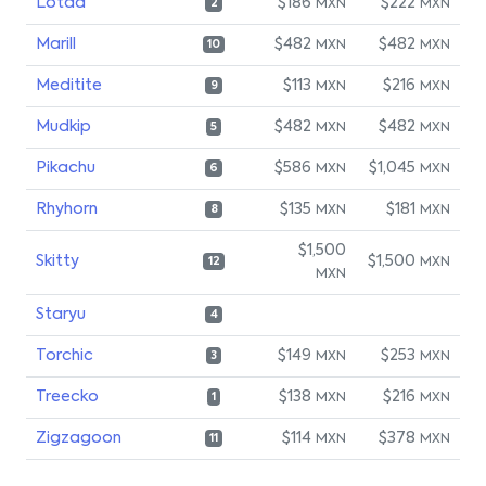
Lotad
$186
$222
MXN
MXN
2
Marill
$482
$482
MXN
MXN
10
Meditite
$113
$216
MXN
MXN
9
Mudkip
$482
$482
MXN
MXN
5
Pikachu
$586
$1,045
MXN
MXN
6
Rhyhorn
$135
$181
MXN
MXN
8
$1,500
Skitty
$1,500
MXN
12
MXN
Staryu
4
Torchic
$149
$253
MXN
MXN
3
Treecko
$138
$216
MXN
MXN
1
Zigzagoon
$114
$378
MXN
MXN
11