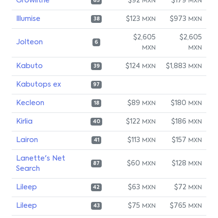
Growlithe
$92
$179
MXN
MXN
65
Illumise
$123
$973
MXN
MXN
38
$2,605
$2,605
Jolteon
6
MXN
MXN
Kabuto
$124
$1,883
MXN
MXN
39
Kabutops ex
97
Kecleon
$89
$180
MXN
MXN
18
Kirlia
$122
$186
MXN
MXN
40
Lairon
$113
$157
MXN
MXN
41
Lanette's Net
$60
$128
MXN
MXN
87
Search
Lileep
$63
$72
MXN
MXN
42
Lileep
$75
$765
MXN
MXN
43