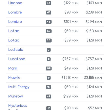
Linoone
$122
$163
MXN
MXN
44
Lombre
$93
$239
MXN
MXN
45
Lombre
$101
$294
MXN
MXN
46
Lotad
$69
$160
MXN
MXN
67
Lotad
$39
$128
MXN
MXN
66
Ludicolo
7
Lunatone
$757
$757
MXN
MXN
8
Marill
$49
$128
MXN
MXN
68
Mawile
$1,213
$2,165
MXN
MXN
9
Multi Energy
$69
$124
MXN
MXN
93
Murkrow
$129
$129
MXN
MXN
47
Mysterious
$20
$52
MXN
MXN
91