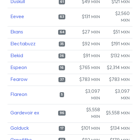
Duskull
$49
$121
MXN
MXN
61
$2,560
Eevee
$131
MXN
63
MXN
Ekans
$27
$51
MXN
MXN
64
Electabuzz
$92
$191
MXN
MXN
35
Elekid
$91
$132
MXN
MXN
36
Espeon
$765
$2,314
MXN
MXN
16
Fearow
$783
$783
MXN
MXN
37
$3,097
$3,097
Flareon
5
MXN
MXN
$5,558
Gardevoir ex
$5,558
MXN
96
MXN
Golduck
$101
$134
MXN
MXN
17