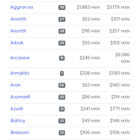
Aggron ex
$1,883
$3,179
MXN
MXN
95
Anorith
$62
$101
MXN
MXN
27
Anorith
$116
$257
MXN
MXN
28
Arbok
$93
$159
MXN
MXN
29
$6,586
Arcanine
$245
MXN
15
MXN
Armaldo
$338
$1,161
MXN
MXN
1
Aron
$63
$140
MXN
MXN
56
Azumarill
$86
$114
MXN
MXN
30
Azurill
$341
$771
MXN
MXN
31
Baltoy
$49
$146
MXN
MXN
32
Breloom
$106
$106
MXN
MXN
33