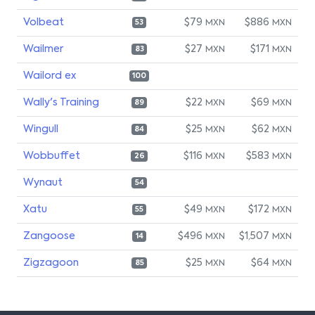
Volbeat
$79
$886
MXN
MXN
53
Wailmer
$27
$171
MXN
MXN
83
Wailord ex
100
Wally's Training
$22
$69
MXN
MXN
89
Wingull
$25
$62
MXN
MXN
84
Wobbuffet
$116
$583
MXN
MXN
26
Wynaut
54
Xatu
$49
$172
MXN
MXN
55
Zangoose
$496
$1,507
MXN
MXN
14
Zigzagoon
$25
$64
MXN
MXN
85