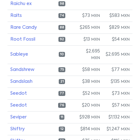
Raichu ex
98
Ralts
$73
$583
MXN
MXN
74
Rare Candy
$265
$829
MXN
MXN
88
Root Fossil
$13
$54
MXN
MXN
92
$2,695
Sableye
$2,695
MXN
10
MXN
Sandshrew
$58
$77
MXN
MXN
75
Sandslash
$38
$135
MXN
MXN
21
Seedot
$52
$73
MXN
MXN
77
Seedot
$20
$57
MXN
MXN
76
Seviper
$928
$1,132
MXN
MXN
11
Shiftry
$814
$1,247
MXN
MXN
12