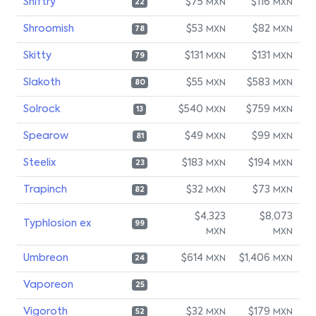
Shiftry
$75
$116
MXN
MXN
22
Shroomish
$53
$82
MXN
MXN
78
Skitty
$131
$131
MXN
MXN
79
Slakoth
$55
$583
MXN
MXN
80
Solrock
$540
$759
MXN
MXN
13
Spearow
$49
$99
MXN
MXN
81
Steelix
$183
$194
MXN
MXN
23
Trapinch
$32
$73
MXN
MXN
82
$4,323
$8,073
Typhlosion ex
99
MXN
MXN
Umbreon
$614
$1,406
MXN
MXN
24
Vaporeon
25
Vigoroth
$32
$179
MXN
MXN
52