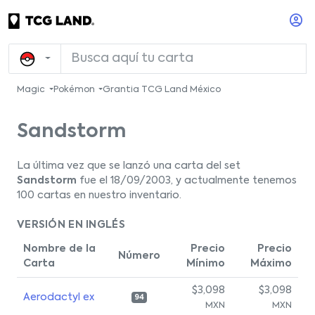
Magic
Pokémon
Grantia TCG Land México
Sandstorm
La última vez que se lanzó una carta del set
Sandstorm
fue el 18/09/2003, y actualmente tenemos
100 cartas en nuestro inventario.
VERSIÓN EN INGLÉS
Nombre de la
Precio
Precio
Número
Carta
Mínimo
Máximo
$3,098
$3,098
Aerodactyl ex
94
MXN
MXN