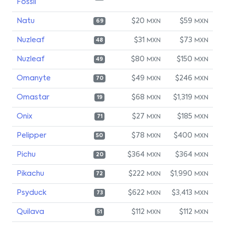
Fossil
Natu
$20
$59
MXN
MXN
69
Nuzleaf
$31
$73
MXN
MXN
48
Nuzleaf
$80
$150
MXN
MXN
49
Omanyte
$49
$246
MXN
MXN
70
Omastar
$68
$1,319
MXN
MXN
19
Onix
$27
$185
MXN
MXN
71
Pelipper
$78
$400
MXN
MXN
50
Pichu
$364
$364
MXN
MXN
20
Pikachu
$222
$1,990
MXN
MXN
72
Psyduck
$622
$3,413
MXN
MXN
73
Quilava
$112
$112
MXN
MXN
51