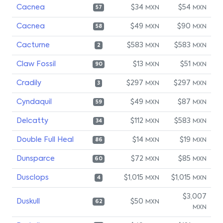
Cacnea
$34
$54
MXN
MXN
57
Cacnea
$49
$90
MXN
MXN
58
Cacturne
$583
$583
MXN
MXN
2
Claw Fossil
$13
$51
MXN
MXN
90
Cradily
$297
$297
MXN
MXN
3
Cyndaquil
$49
$87
MXN
MXN
59
Delcatty
$112
$583
MXN
MXN
34
Double Full Heal
$14
$19
MXN
MXN
86
Dunsparce
$72
$85
MXN
MXN
60
Dusclops
$1,015
$1,015
MXN
MXN
4
$3,007
Duskull
$50
MXN
62
MXN