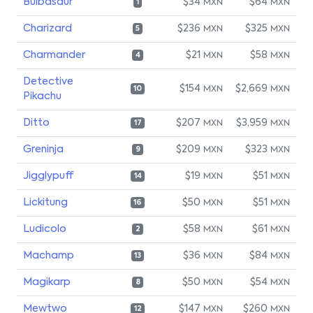
Bulbasaur
$34
$64
MXN
MXN
1
Charizard
$236
$325
MXN
MXN
5
Charmander
$21
$58
MXN
MXN
4
Detective
$154
$2,669
MXN
MXN
10
Pikachu
Ditto
$207
$3,959
MXN
MXN
17
Greninja
$209
$323
MXN
MXN
9
Jigglypuff
$19
$51
MXN
MXN
14
Lickitung
$50
$51
MXN
MXN
16
Ludicolo
$58
$61
MXN
MXN
2
Machamp
$36
$84
MXN
MXN
13
Magikarp
$50
$54
MXN
MXN
8
Mewtwo
$147
$260
MXN
MXN
12