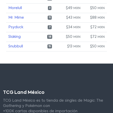
Morelull
$49
$50
MXN
MXN
3
Mr. Mime
$43
$88
MXN
MXN
11
Psyduck
$34
$72
MXN
MXN
7
Slaking
$50
$72
MXN
MXN
18
Snubbull
$13
$50
MXN
MXN
15
TCG Land México
TCG Land México es tu tienda de singles de Magic: The
Gathering y Pokémon con
+100K cartas disponibles de importación