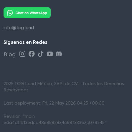
info@tcg.land
Síguenos en Redes
Blog
2025 TCG Land México, SAPI de CV - Todos los Derechos
Reservados
Last deployment: Fri, 22 May 2026 04:25 +00:00
Revision: "main
eda4d1f513edca48e8582834c68f33362c079245"