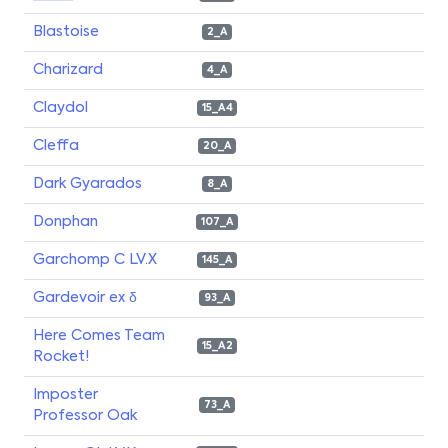
Blastoise
2_A
Charizard
4_A
Claydol
15_A4
Cleffa
20_A
Dark Gyarados
8_A
Donphan
107_A
Garchomp C LV.X
145_A
Gardevoir ex δ
93_A
Here Comes Team
15_A2
Rocket!
Imposter
73_A
Professor Oak