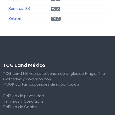
Xerneas-EX
97_A
Zekrom
114_A
TCG Land México
TCG Land México es tu tienda de singles de Magic: The
Gathering y Pokémon con
+100K cartas disponibles de importación
Política de privacidad
Términos y Conditions
Política de Cookie