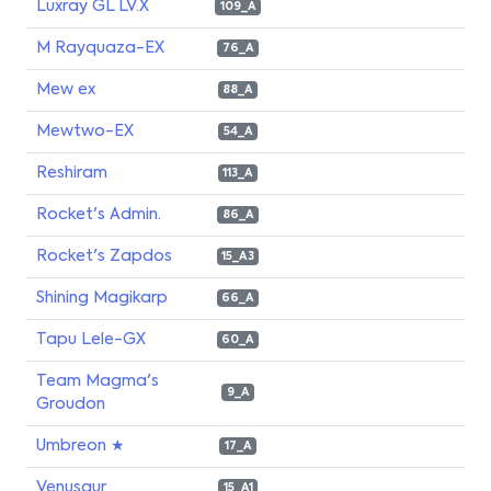
Luxray GL LV.X
109_A
M Rayquaza-EX
76_A
Mew ex
88_A
Mewtwo-EX
54_A
Reshiram
113_A
Rocket's Admin.
86_A
Rocket's Zapdos
15_A3
Shining Magikarp
66_A
Tapu Lele-GX
60_A
Team Magma's
9_A
Groudon
Umbreon ★
17_A
Venusaur
15_A1