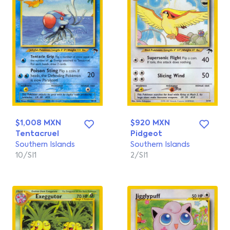
$1,008 MXN
$920 MXN
Tentacruel
Pidgeot
Southern Islands
Southern Islands
10/SI1
2/SI1