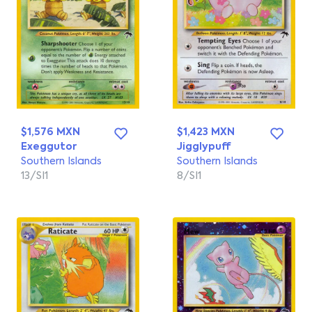
$1,576 MXN
$1,423 MXN
Exeggutor
Jigglypuff
Southern Islands
Southern Islands
13/SI1
8/SI1