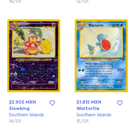
16/SI1
12/SI1
$3,905 MXN
$1,815 MXN
Slowking
Wartortle
Southern Islands
Southern Islands
14/SI1
15/SI1