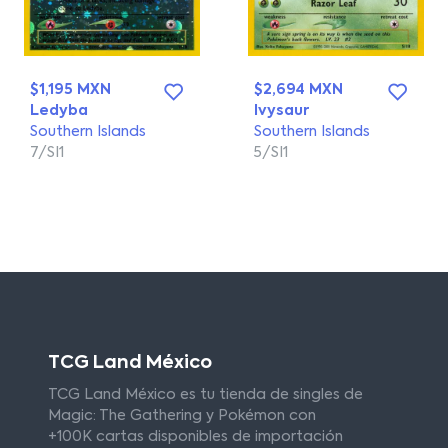
$1,195 MXN
$2,694 MXN
Ledyba
Ivysaur
Southern Islands
Southern Islands
7/SI1
5/SI1
TCG Land México
TCG Land México es tu tienda de singles de
Magic: The Gathering y Pokémon con
+100K cartas disponibles de importación