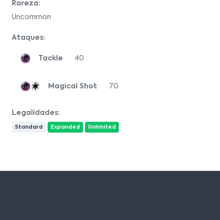
Rareza:
Uncommon
Ataques:
Tackle
40
Magical Shot
70
Legalidades:
Standard
Expanded
Unlimited