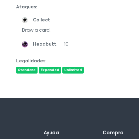
Ataques:
Collect
Draw a card.
Headbutt
10
Legalidades:
Standard
Expanded
Unlimited
Ayuda
Compra