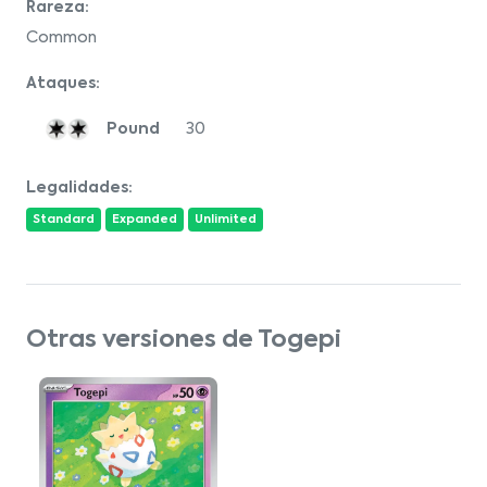
Rareza:
Common
Ataques:
Pound
30
Legalidades:
Standard
Expanded
Unlimited
Otras versiones de Togepi