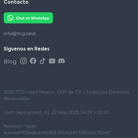
Contacto
info@tcg.land
Síguenos en Redes
Blog
2025 TCG Land México, SAPI de CV - Todos los Derechos
Reservados
Last deployment: Fri, 22 May 2026 04:24 +00:00
Revision: "main
eda4d1f513edca48e8582834c68f33362c079245"