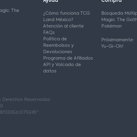
Ayuda
Compra
agic: The
¿Cómo funciona TCG
Búsqueda Múltip
Land México?
Magic: The Gath
Atención al cliente
Pokémon
FAQs
Política de
Próximamente:
Reembolsos y
Yu-Gi-Oh!
Devoluciones
Programa de Afiliados
API y Volcado de
datos
os Derechos Reservados
00
68f33362c079245"