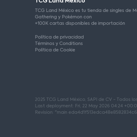
TCG Land México
TCG Land México es tu tienda de singles de M
Gathering y Pokémon con
+100K cartas disponibles de importación
Política de privacidad
Términos y Conditions
Política de Cookie
2025 TCG Land México, SAPI de CV - Todos l
Last deployment: Fri, 22 May 2026 04:24 +00:
Revision: "main eda4d1f513edca48e8582834c