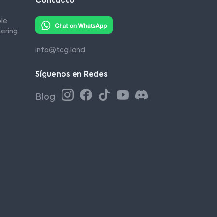
Contacto
le
ering
info@tcg.land
Síguenos en Redes
Blog