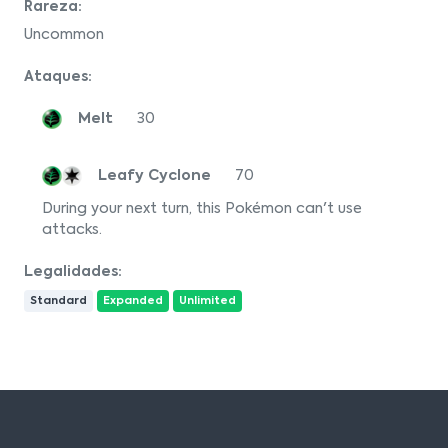
Rareza:
Uncommon
Ataques:
Melt
30
Leafy Cyclone
70
During your next turn, this Pokémon can't use
attacks.
Legalidades:
Standard
Expanded
Unlimited