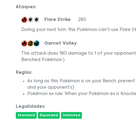
Ataques:
Flare Strike
280
During your next turn, this Pokémon can't use Flare St
Garnet Volley
This attack does 180 damage to 1 of your opponent
Benched Pokémon.)
Reglas:
As long as this Pokémon is on your Bench, preven
and your opponent’s).
Pokémon ex rule: When your Pokémon ex is Knocke
Legalidades:
Standard
Expanded
Unlimited