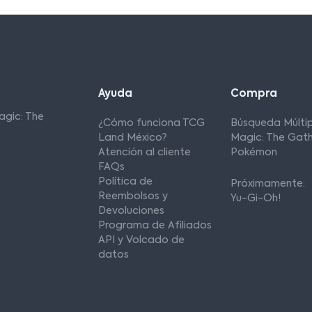
Ayuda
Compra
agic: The
¿Cómo funciona TCG
Búsqueda Múltip
Land México?
Magic: The Gath
Atención al cliente
Pokémon
FAQs
Política de
Próximamente:
Reembolsos y
Yu-Gi-Oh!
Devoluciones
Programa de Afiliados
API y Volcado de
datos