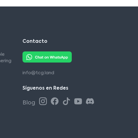
Contacto
le
ering
info@tcg.land
Síguenos en Redes
Blog