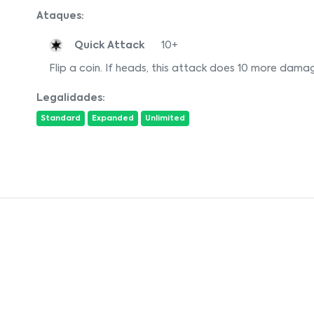
Ataques:
Quick Attack
10+
Flip a coin. If heads, this attack does 10 more dama
Legalidades:
Standard
Expanded
Unlimited