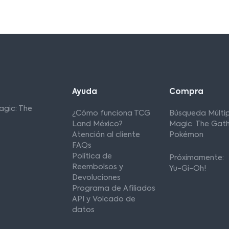
Ayuda
Compra
agic: The
¿Cómo funciona TCG
Búsqueda Múltip
Land México?
Magic: The Gath
Atención al cliente
Pokémon
FAQs
Política de
Próximamente:
Reembolsos y
Yu-Gi-Oh!
Devoluciones
Programa de Afiliados
API y Volcado de
datos