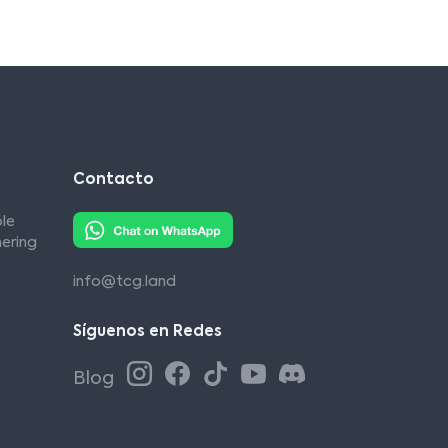
Contacto
le
ering
info@tcg.land
Síguenos en Redes
Blog