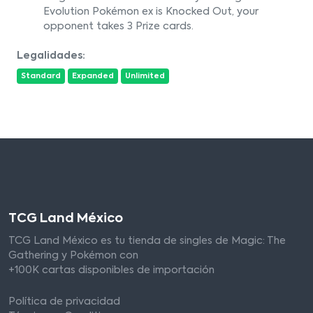
Evolution Pokémon ex is Knocked Out, your
opponent takes 3 Prize cards.
Legalidades:
Standard
Expanded
Unlimited
TCG Land México
TCG Land México es tu tienda de singles de Magic: The
Gathering y Pokémon con
+100K cartas disponibles de importación
Política de privacidad