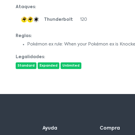
Ataques:
Thunderbolt
120
Reglas:
Pokémon ex rule: When your Pokémon ex is Knocke
Legalidades:
Standard
Expanded
Unlimited
Ayuda
Compra