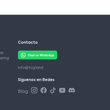
Contacto
le
ering
info@tcg.land
Síguenos en Redes
Blog