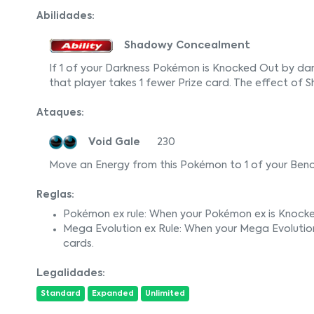
Abilidades:
Shadowy Concealment
If 1 of your Darkness Pokémon is Knocked Out by d
that player takes 1 fewer Prize card. The effect o
Ataques:
Void Gale
230
Move an Energy from this Pokémon to 1 of your Be
Reglas:
Pokémon ex rule: When your Pokémon ex is Knocke
Mega Evolution ex Rule: When your Mega Evolutio
cards.
Legalidades:
Standard
Expanded
Unlimited