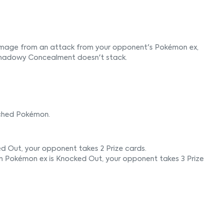
amage from an attack from your opponent's Pokémon ex,
f Shadowy Concealment doesn't stack.
nched Pokémon.
d Out, your opponent takes 2 Prize cards.
n Pokémon ex is Knocked Out, your opponent takes 3 Prize