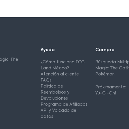
Ayuda
Compra
agic: The
¿Cómo funciona TCG
Búsqueda Múltip
Land México?
Magic: The Gath
Atención al cliente
Pokémon
FAQs
Política de
Próximamente:
Reembolsos y
Yu-Gi-Oh!
Devoluciones
Programa de Afiliados
API y Volcado de
datos