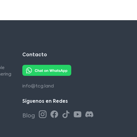
Contacto
le
ering
info@tcg.land
Síguenos en Redes
Blog