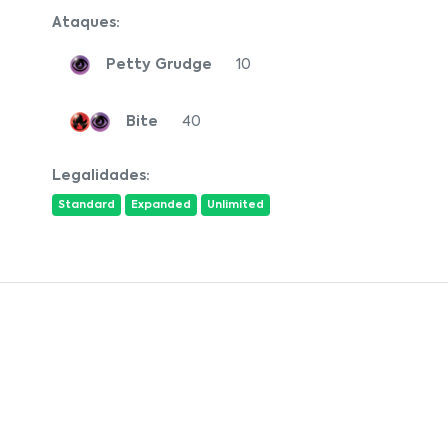
Ataques:
Petty Grudge
10
Bite
40
Legalidades:
Standard
Expanded
Unlimited