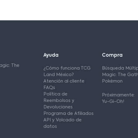
Ayuda
Compra
agic: The
¿Cómo funciona TCG
Búsqueda Múltip
Land México?
Magic: The Gath
Atención al cliente
Pokémon
FAQs
Política de
Próximamente:
Reembolsos y
Yu-Gi-Oh!
Devoluciones
Programa de Afiliados
API y Volcado de
datos