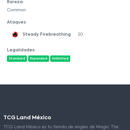
Rareza:
Common
Ataques:
Steady Firebreathing
20
Legalidades:
Standard
Expanded
Unlimited
TCG Land México
TCG Land México es tu tienda de singles de Magic: The