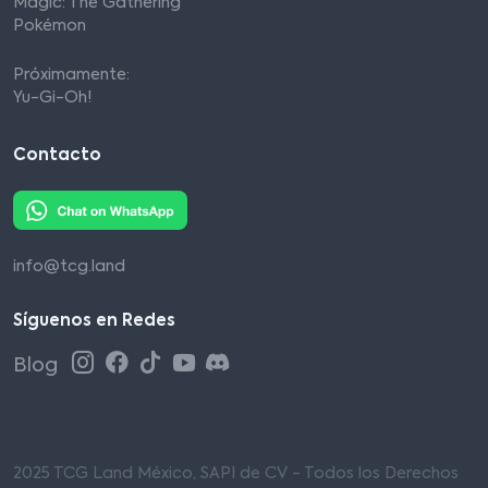
Magic: The Gathering
Pokémon
Próximamente:
Yu-Gi-Oh!
Contacto
info@tcg.land
Síguenos en Redes
Blog
2025 TCG Land México, SAPI de CV - Todos los Derechos