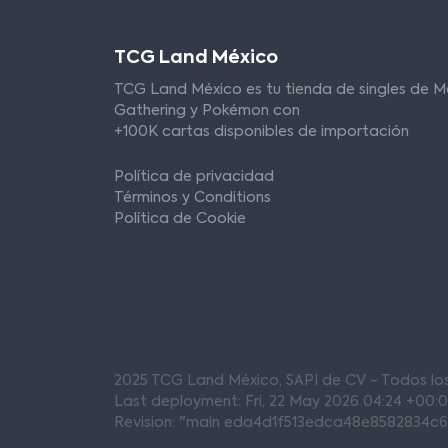
TCG Land México
TCG Land México es tu tienda de singles de M
Gathering y Pokémon con
+100K cartas disponibles de importación
Política de privacidad
Términos y Conditions
Política de Cookie
2025 TCG Land México, SAPI de CV - Todos l
Last deployment: Fri, 22 May 2026 04:24 +00:
Revision: "main eda4d1f513edca48e8582834c