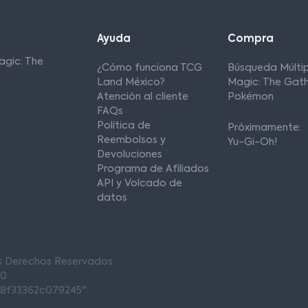
Ayuda
Compra
agic: The
¿Cómo funciona TCG
Búsqueda Múltip
Land México?
Magic: The Gath
Atención al cliente
Pokémon
FAQs
Política de
Próximamente:
Reembolsos y
Yu-Gi-Oh!
Devoluciones
Programa de Afiliados
API y Volcado de
datos
os Derechos Reservados
00
68f33362c079245"