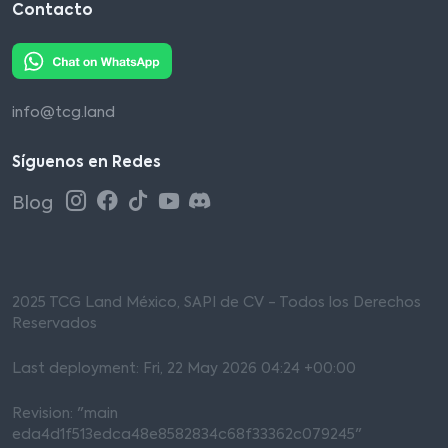
Contacto
info@tcg.land
Síguenos en Redes
Blog
2025 TCG Land México, SAPI de CV - Todos los Derechos
Reservados
Last deployment: Fri, 22 May 2026 04:24 +00:00
Revision: "main
eda4d1f513edca48e8582834c68f33362c079245"