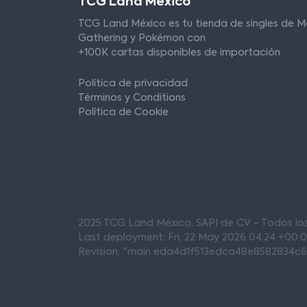
TCG Land México
TCG Land México es tu tienda de singles de M
Gathering y Pokémon con
+100K cartas disponibles de importación
Política de privacidad
Términos y Conditions
Política de Cookie
2025 TCG Land México, SAPI de CV - Todos l
Last deployment: Fri, 22 May 2026 04:24 +00:
Revision: "main eda4d1f513edca48e8582834c