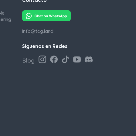
Contacto
le
ering
info@tcg.land
Síguenos en Redes
Blog