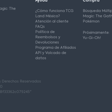
Ayuda
Compra
agic: The
¿Cómo funciona TCG
Búsqueda Múltip
Land México?
Magic: The Gath
Atención al cliente
Pokémon
FAQs
Política de
Próximamente:
Reembolsos y
Yu-Gi-Oh!
Devoluciones
Programa de Afiliados
API y Volcado de
datos
os Derechos Reservados
00
68f33362c079245"