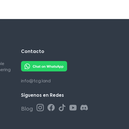
Contacto
le
ering
info@tcg.land
Síguenos en Redes
Blog