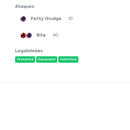
Ataques:
Petty Grudge
10
Bite
40
Legalidades:
Standard
Expanded
Unlimited