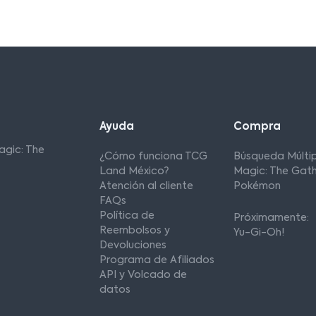
Ayuda
Compra
agic: The
¿Cómo funciona TCG
Búsqueda Múltip
Land México?
Magic: The Gath
Atención al cliente
Pokémon
FAQs
Política de
Próximamente:
Reembolsos y
Yu-Gi-Oh!
Devoluciones
Programa de Afiliados
API y Volcado de
datos