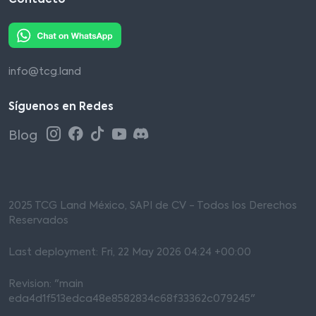
info@tcg.land
Síguenos en Redes
Blog
2025 TCG Land México, SAPI de CV - Todos los Derechos
Reservados
Last deployment: Fri, 22 May 2026 04:24 +00:00
Revision: "main
eda4d1f513edca48e8582834c68f33362c079245"