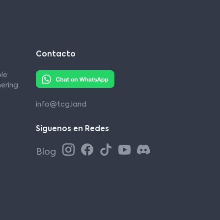
Contacto
le
ering
info@tcg.land
Síguenos en Redes
Blog