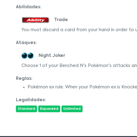
Abilidades:
Trade
You must discard a card from your hand in order to us
Ataques:
Night Joker
Choose 1 of your Benched N's Pokémon's attacks and 
Reglas:
Pokémon ex rule: When your Pokémon ex is Knocke
Legalidades:
Standard
Expanded
Unlimited