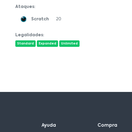
Ataques:
Scratch
20
Legalidades:
Standard
Expanded
Unlimited
Ayuda
Compra