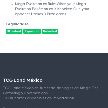
Mega Evolution ex Rule: When your Mega
Evolution Pokémon ex is Knocked Out, your
opponent takes 3 Prize cards.
Legalidades:
Standard
Expanded
Unlimited
TCG Land México
TCG Land México es tu tienda de singles de Magic: The
Gathering y Pokémon con
+100K cartas disponibles de importación