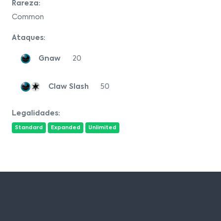
Rareza:
Common
Ataques:
Gnaw
20
Claw Slash
50
Legalidades:
Standard
Expanded
Unlimited