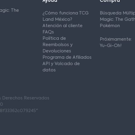
Ayuda
Compra
agic: The
¿Cómo funciona TCG
Búsqueda Múltip
Land México?
Magic: The Gath
Atención al cliente
Pokémon
FAQs
Política de
Próximamente:
Reembolsos y
Yu-Gi-Oh!
Devoluciones
Programa de Afiliados
API y Volcado de
datos
os Derechos Reservados
00
68f33362c079245"