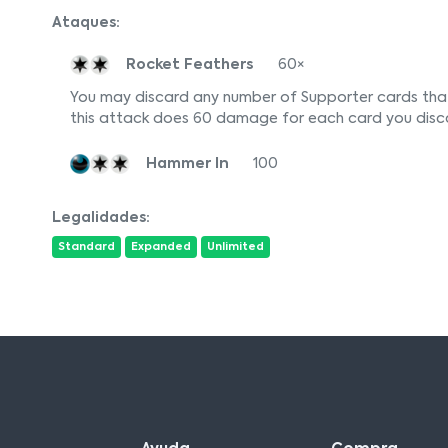
Ataques:
Rocket Feathers
60×
You may discard any number of Supporter cards tha
this attack does 60 damage for each card you disca
Hammer In
100
Legalidades:
Standard
Expanded
Unlimited