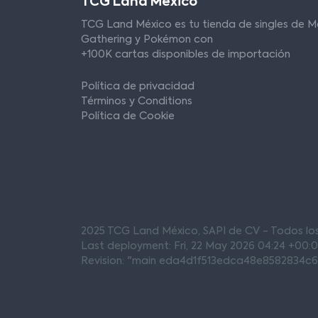
TCG Land México
TCG Land México es tu tienda de singles de M
Gathering y Pokémon con
+100K cartas disponibles de importación
Política de privacidad
Términos y Conditions
Política de Cookie
2025 TCG Land México, SAPI de CV - Todos l
Last deployment: Fri, 22 May 2026 04:24 +00:
Revision: "main eda4d1f513edca48e8582834c