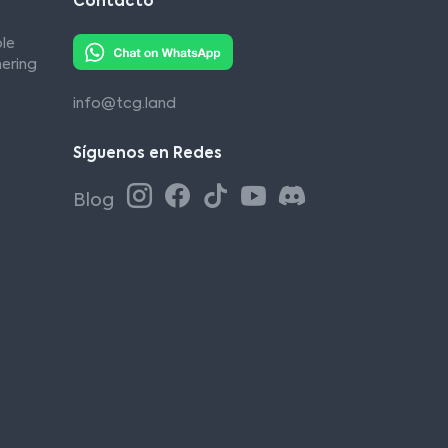
Contacto
le
ering
info@tcg.land
Síguenos en Redes
Blog