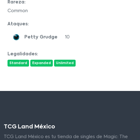
Rareza:
Common
Ataques:
Petty Grudge
10
Legalidades:
Standard
Expanded
Unlimited
TCG Land México
TCG Land México es tu tienda de singles de Magic: The