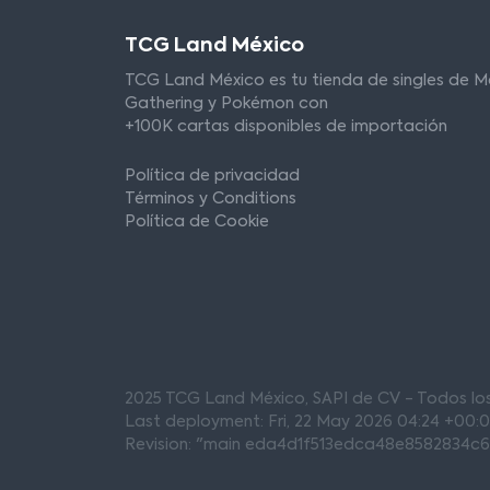
TCG Land México
TCG Land México es tu tienda de singles de M
Gathering y Pokémon con
+100K cartas disponibles de importación
Política de privacidad
Términos y Conditions
Política de Cookie
2025 TCG Land México, SAPI de CV - Todos l
Last deployment: Fri, 22 May 2026 04:24 +00:
Revision: "main eda4d1f513edca48e8582834c