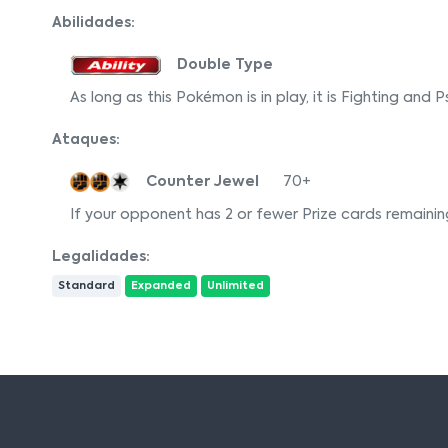
Abilidades:
Double Type
As long as this Pokémon is in play, it is Fighting and 
Ataques:
Counter Jewel
70+
If your opponent has 2 or fewer Prize cards remaini
Legalidades:
Standard
Expanded
Unlimited