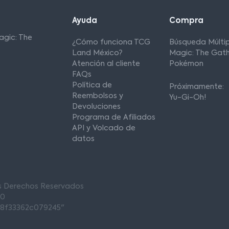
Ayuda
Compra
agic: The
¿Cómo funciona TCG
Búsqueda Múltip
Land México?
Magic: The Gath
Atención al cliente
Pokémon
FAQs
Política de
Próximamente:
Reembolsos y
Yu-Gi-Oh!
Devoluciones
Programa de Afiliados
API y Volcado de
datos
os Derechos Reservados
00
68f33362c079245"