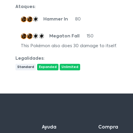
Ataques:
Hammer In
80
Megaton Fall
150
This Pokémon also does 30 damage to itself.
Legalidades:
Standard
Expanded
Unlimited
Ayuda
Compra