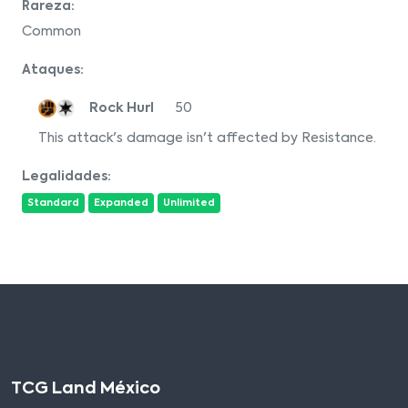
Rareza:
Common
Ataques:
Rock Hurl
50
This attack's damage isn't affected by Resistance.
Legalidades:
Standard
Expanded
Unlimited
TCG Land México