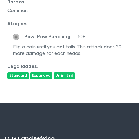
Rareza:
Common
Ataques:
Pow-Pow Punching
10+
Flip a coin until you get tails. This attack does 30
more damage for each heads.
Legalidades:
Standard
Expanded
Unlimited
TCG Land México