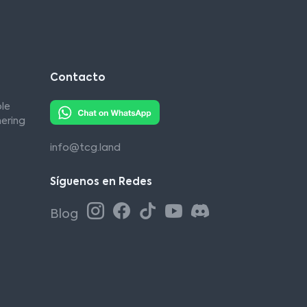
Contacto
le
ering
info@tcg.land
Síguenos en Redes
Blog