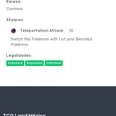
Rareza:
Common
Ataques:
Teleportation Attack
10
Switch this Pokémon with 1 of your Benched
Pokémon.
Legalidades:
Standard
Expanded
Unlimited
TCG Land México