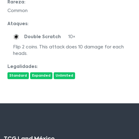
Rareza:
Common
Ataques:
Double Scratch
10×
Flip 2 coins. This attack does 10 damage for each
heads.
Legalidades:
Standard
Expanded
Unlimited
TCG Land México