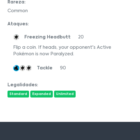
Rareza:
Common
Ataques:
Freezing Headbutt
20
Flip a coin. If heads, your opponent's Active
Pokémon is now Paralyzed.
Tackle
90
Legalidades:
Standard
Expanded
Unlimited