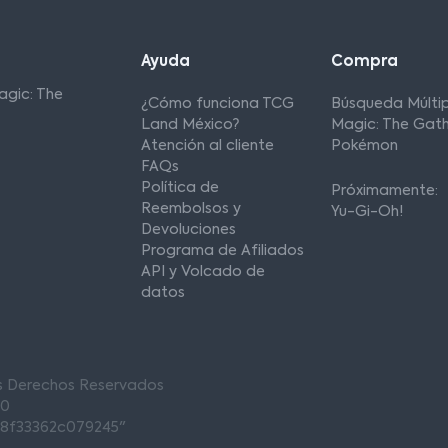
Ayuda
Compra
agic: The
¿Cómo funciona TCG
Búsqueda Múltip
Land México?
Magic: The Gath
Atención al cliente
Pokémon
FAQs
Política de
Próximamente:
Reembolsos y
Yu-Gi-Oh!
Devoluciones
Programa de Afiliados
API y Volcado de
datos
os Derechos Reservados
00
68f33362c079245"