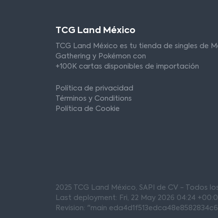
TCG Land México
TCG Land México es tu tienda de singles de M
Gathering y Pokémon con
+100K cartas disponibles de importación
Política de privacidad
Términos y Conditions
Política de Cookie
2025 TCG Land México, SAPI de CV - Todos l
Last deployment: Fri, 22 May 2026 04:24 +00:
Revision: "main eda4d1f513edca48e8582834c