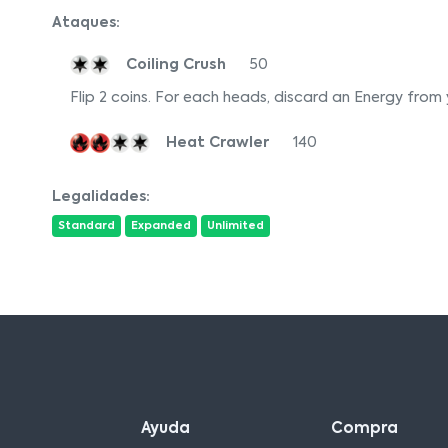
Ataques:
Coiling Crush
50
Flip 2 coins. For each heads, discard an Energy fro
Heat Crawler
140
Legalidades:
Standard
Expanded
Unlimited
Ayuda
Compra