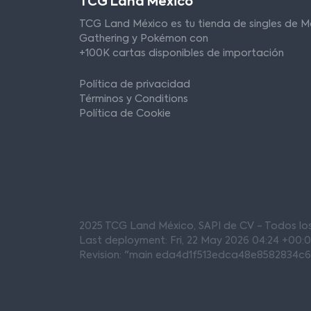
TCG Land México
TCG Land México es tu tienda de singles de M
Gathering y Pokémon con
+100K cartas disponibles de importación
Política de privacidad
Términos y Conditions
Política de Cookie
2025 TCG Land México, SAPI de CV - Todos l
Last deployment: Fri, 22 May 2026 04:24 +00:
Revision: "main eda4d1f513edca48e8582834c