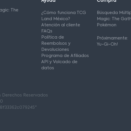
Ayuda
Compra
agic: The
¿Cómo funciona TCG
Búsqueda Múltip
Land México?
Magic: The Gath
Atención al cliente
Pokémon
FAQs
Política de
Próximamente:
Reembolsos y
Yu-Gi-Oh!
Devoluciones
Programa de Afiliados
API y Volcado de
datos
os Derechos Reservados
00
68f33362c079245"