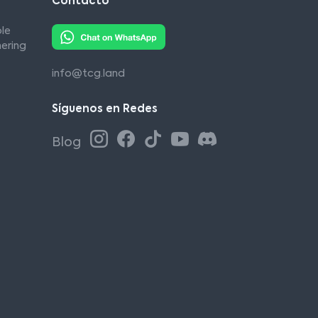
Contacto
le
ering
info@tcg.land
Síguenos en Redes
Blog