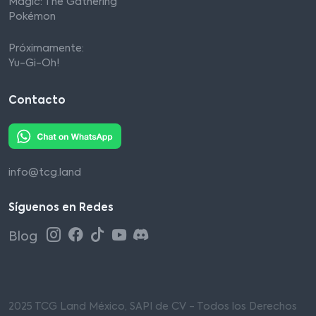
Magic: The Gathering
Pokémon
Próximamente:
Yu-Gi-Oh!
Contacto
info@tcg.land
Síguenos en Redes
Blog
2025 TCG Land México, SAPI de CV - Todos los Derechos