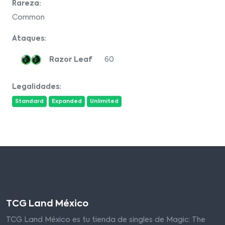
Rareza:
Common
Ataques:
Razor Leaf
60
Legalidades:
Standard
Expanded
Unlimited
TCG Land México
TCG Land México es tu tienda de singles de Magic: The