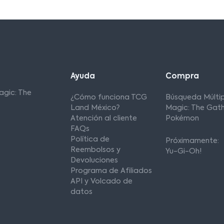
Ayuda
Compra
agic: The
¿Cómo funciona TCG
Búsqueda Múltip
Land México?
Magic: The Gath
Atención al cliente
Pokémon
FAQs
Política de
Próximamente:
Reembolsos y
Yu-Gi-Oh!
Devoluciones
Programa de Afiliados
API y Volcado de
datos