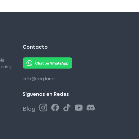
Contacto
le
ering
info@tcg.land
Síguenos en Redes
Blog