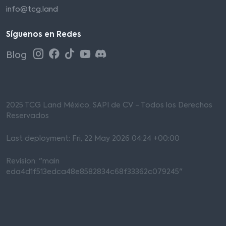
info@tcg.land
Síguenos en Redes
Blog
2025 TCG Land México, SAPI de CV - Todos los Derechos
Reservados
Last deployment: Fri, 22 May 2026 04:24 +00:00
Revision: "main
eda4d1f513edca48e8582834c68f33362c079245"