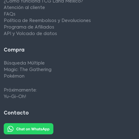
¿Cómo funciona TCG Land México?
Atención al cliente
FAQs
Política de Reembolsos y Devoluciones
Programa de Afiliados
API y Volcado de datos
Compra
Búsqueda Múltiple
Magic: The Gathering
Pokémon
Próximamente:
Yu-Gi-Oh!
Contacto